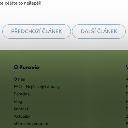
e děláte to nejlepší!
PŘEDCHOZÍ ČLÁNEK
DALŠÍ ČLÁNEK
O Puravia
O nás
A
FAQ - Nejčastější dotazy
P
Poradna
P
Blog
P
Kontakt
Aktuality
Z
Věrnostní program