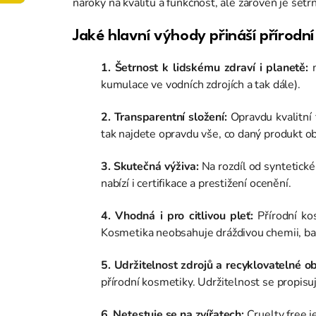
nároky na kvalitu a funkčnost, ale zároveň je šetr
Jaké hlavní výhody přináší přírodn
1. Šetrnost k lidskému zdraví i planetě:
n
kumulace ve vodních zdrojích a tak dále).
2. Transparentní složení:
Opravdu kvalitní f
tak najdete opravdu vše, co daný produkt o
3. Skutečná výživa:
Na rozdíl od syntetické 
nabízí i certifikace a prestižení ocenění.
4. Vhodná i pro citlivou pleť:
Přírodní kos
Kosmetika neobsahuje dráždivou chemii, bar
5. Udržitelnost zdrojů a recyklovatelné o
přírodní kosmetiky. Udržitelnost se propisuj
6. Netestuje se na zvířatech:
Cruelty free j