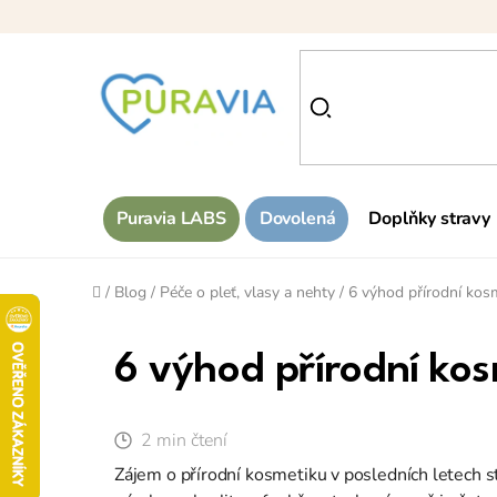
Přejít
na
obsah
Puravia LABS
Dovolená
Doplňky stravy
Domů
/
Blog
/
Péče o pleť, vlasy a nehty
/
6 výhod přírodní kos
6 výhod přírodní ko
2 min čtení
Zájem o přírodní kosmetiku v posledních letech stá