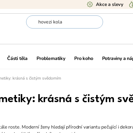
Akce a slevy
Části těla
Problematiky
Pro koho
Potraviny a ná
metiky: krásná s čistým svědomím
smetiky: krásná s čistým s
le roste. Moderní ženy hledají přírodní variantu pečující i dekor