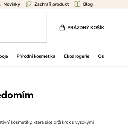
Novinky
Zachraň produkt
Blog
PRÁZDNÝ KOŠÍK
NÁKUPNÍ KOŠÍK
poje
Přírodní kosmetika
Ekodrogerie
Ostatní
Zn
vědomím
ativní kosmetiky, která sice drží krok s vysokými