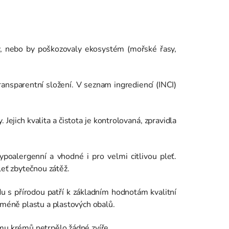
y, nebo by poškozovaly ekosystém (mořské řasy,
transparentní složení. V seznam ingrediencí (INCI)
 Jejich kvalita a čistota je kontrolovaná, zpravidla
ypoalergenní a vhodné i pro velmi citlivou pleť.
leť zbytečnou zátěž.
u s přírodou patří k základním hodnotám kvalitní
- méně plastu a plastových obalů.
ímu krémů netrpělo žádné zvíře.