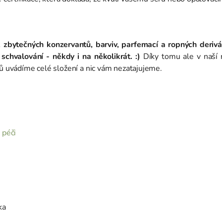
, zbytečných konzervantů, barviv, parfemací a ropných derivá
chvalování - někdy i na několikrát. :)
Díky tomu ale v naší n
tů uvádíme celé složení a nic vám nezatajujeme.
 péči
ka