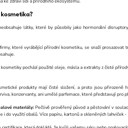
ná ke zdraví lidí a přírodního ekosystému.
í kosmetika?
eobsahuje látky, které by působily jako hormonální disruptor
irmy, které vyrábějící přírodní kosmetiku, se snaží prosazovat 
bsahuje.
kosmetiky pochází použité oleje, másla a extrakty z čisté přírody.
metické produkty mají čisté složení, a proto jsou přirozeně h
viva, konzervanty, ani umělé parfemace, které představují pro p
balové materiály:
Pečlivě prověřený původ a pěstování v soulad
e i do využití obalů. Více papíru, kartonů a skleněných lahviček 
e certifikace, která dokládá, že kvůli vašemu séru nebo opalovac