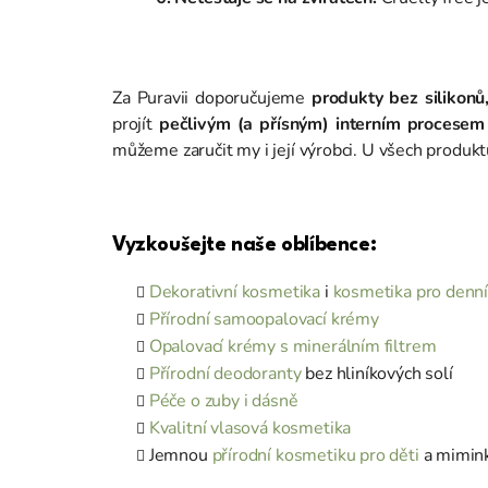
Za Puravii doporučujeme
produkty bez silikonů
projít
pečlivým (a přísným) interním procesem s
můžeme zaručit my i její výrobci. U všech produk
Vyzkoušejte naše oblíbence:
Dekorativní kosmetika
i
kosmetika pro denní
Přírodní samoopalovací krémy
Opalovací krémy s minerálním filtrem
Přírodní deodoranty
bez hliníkových solí
Péče o zuby i dásně
Kvalitní vlasová kosmetika
Jemnou
přírodní kosmetiku pro děti
a mimin