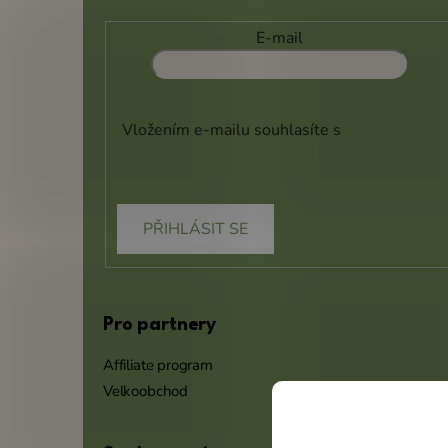
E-mail
Vložením e-mailu souhlasíte s
podmínkami
ochrany osobních údajů
PŘIHLÁSIT SE
Pro partnery
Affiliate program
Velkoobchod