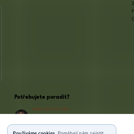
Z
P
Potřebujete poradit?
+420 227 072 207
(Po - Pá 9:00 - 17:00)
info@puravia.cz
Používáme cookies.
Pomáhají nám zajistit