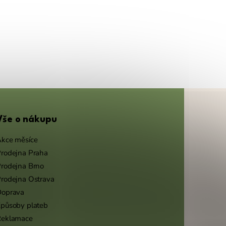
Vše o nákupu
kce měsíce
rodejna Praha
rodejna Brno
rodejna Ostrava
Doprava
působy plateb
Reklamace