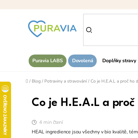
Přejít
na
obsah
Puravia LABS
Dovolená
Doplňky stravy
Domů
/
Blog
/
Potraviny a stravování
/
Co je H.E.A.L a proč ho 
Co je H.E.A.L a proč
4 min čtení
HEAL ingredience jsou všechny v bio kvalitě, tém