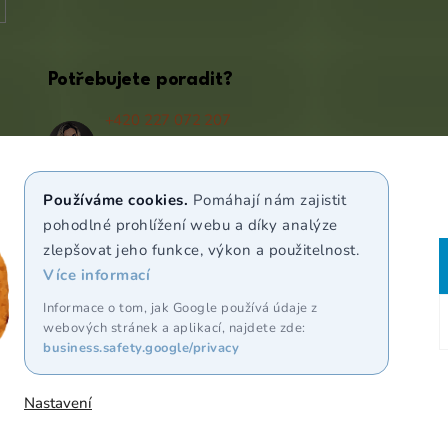
Potřebujete poradit?
+420 227 072 207
(Po - Pá 9:00 - 17:00)
info@puravia.cz
Používáme cookies.
Pomáhají nám zajistit
WhatsApp
pohodlné prohlížení webu a díky analýze
zlepšovat jeho funkce, výkon a použitelnost.
Více informací
Sledujte nás
Informace o tom, jak Google používá údaje z
webových stránek a aplikací, najdete zde:
business.safety.google/privacy
Nastavení
razena.