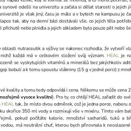
 synové odešli na univerzitu a začala si dělat starosti o jejich j
iverzitě je však jiný, času je málo a v bytech na kampusu je ča
hlapce tak, aby na denní bázi dostávali vše, co jejich těla potře
příchutě nebo plnidla a jejich základem bylo pouze pět nebo šes
 oblasti nutraceutik a výživy se nakonec rozhodla, že vytvoří v
 nichž každá má v celkovém složení svůj význam.
HEAL
je na
ozeně se vyskytujících vitamínů a minerálů bez jakýchkoliv aditi
goji bobulí a k tomu spoustu vlákniny (15 g v jedné porci) z mno
ové kvality a tomu tedy odpovídá i cena. Někomu se může cena 200
mozřejmě vysoce kvalitní
). Pro ty, co chtějí HEAL zařadit do sv
m
HEAL
tak, že místo dvou odměrek, což je jedna porce, naberu
šku skořice 350 ml vody a rozmixuji vše v mixéru. Tímto vám bal
jmě, pokud počítáte kalorie, množství sacharidů, tuků a bíl
 vodou, má neutrální chuť, kterou bych přirovnala k neoslazené 