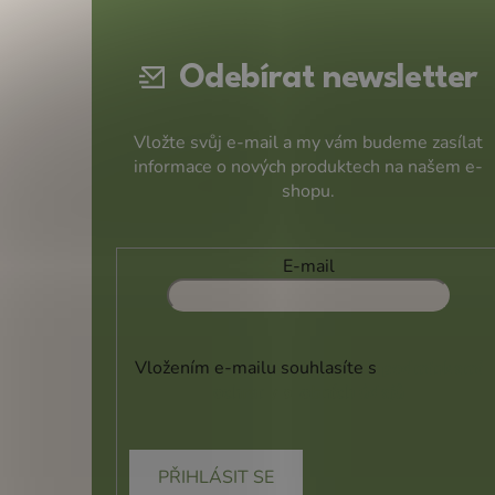
a
t
Odebírat newsletter
í
Vložte svůj e-mail a my vám budeme zasílat
informace o nových produktech na našem e-
shopu.
E-mail
Vložením e-mailu souhlasíte s
podmínkami
ochrany osobních údajů
PŘIHLÁSIT SE