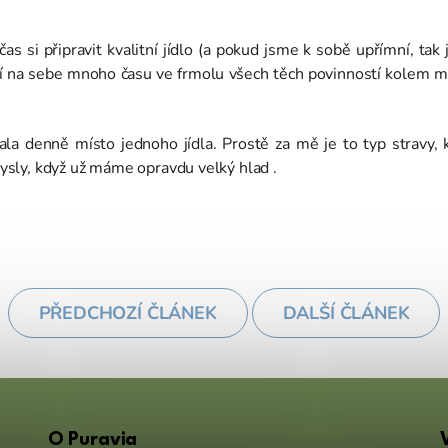
as si připravit kvalitní jídlo (a pokud jsme k sobě upřímní, tak
í na sebe mnoho času ve frmolu všech těch povinností kolem ma
ala denně místo jednoho jídla. Prostě za mě je to typ stravy
smysly, když už máme opravdu velký hlad .
PŘEDCHOZÍ ČLÁNEK
DALŠÍ ČLÁNEK
O Puravia