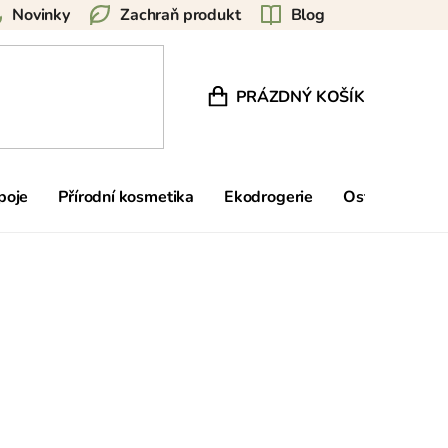
Novinky
Zachraň produkt
Blog
PRÁZDNÝ KOŠÍK
NÁKUPNÍ KOŠÍK
poje
Přírodní kosmetika
Ekodrogerie
Ostatní
Zn