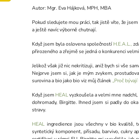
Autor: Mgr. Eva Hájková, MPH, MBA
Pokud sledujete mou práci, tak jistě víte, že jsem
a ještě navíc výborně chutnají.
Když jsem byla oslovena společností
H.E.A.L.,
zda
přirozeného a zřejmě se jedná o konkurenci vel
Jelikož však již nic nekritizuji, aniž bych si vše 
Nejprve jsem si, jak je mým zvykem, prostudoval
surovina a bio jako bio viz můj článek
„Proč bývají
Když jsem
HEAL
vyzkoušela a velmi mne nadchl, 
dohromady, Birgitte. Ihned jsem si padly do oka 
stravy.
HEAL
ingredience jsou všechny v bio kvalitě, 
syntetický komponent, přísadu, barvivo, cukry 
certifikaci v rámci EU. Birgitte mi vysvětlila, ja