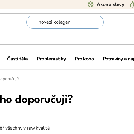
Akce a slevy
Části těla
Problematiky
Pro koho
Potraviny a ná
doporučuji?
 ho doporučuji?
ěř všechny v raw kvalitě