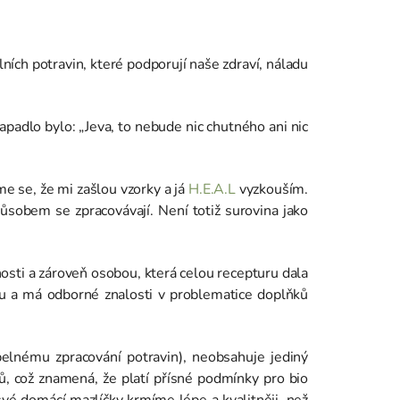
lních potravin, které podporují naše zdraví, náladu
apadlo bylo: „Jeva, to nebude nic chutného ani nic
sme se, že mi zašlou vzorky a já
H.E.A.L
vyzkouším.
ůsobem se zpracovávají. Není totiž surovina jako
osti a zároveň osobou, která celou recepturu dala
litu a má odborné znalosti v problematice doplňků
elnému zpracování potravin), neobsahuje jediný
, což znamená, že platí přísné podmínky pro bio
, své domácí mazlíčky krmíme lépe a kvalitněji, než