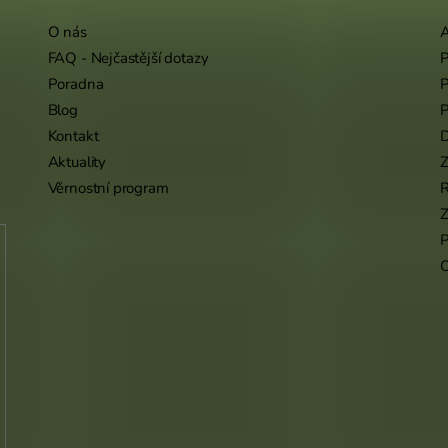
O nás
A
FAQ - Nejčastější dotazy
P
Poradna
P
Blog
P
Kontakt
Aktuality
Z
Věrnostní program
Z
P