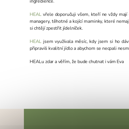
ingredience.
HEAL
vřele doporučuji všem, kteří ne vždy mají č
managery, těhotné a kojící maminky, které nemaj
si chtějí zpestřit jídelníček.
HEAL
jsem využívala měsíc, kdy jsem si ho dáv
připravili kvalitní jídlo a abychom se necpali ne
HEALu zdar a věřím, že bude chutnat i vám
Eva
Z
á
p