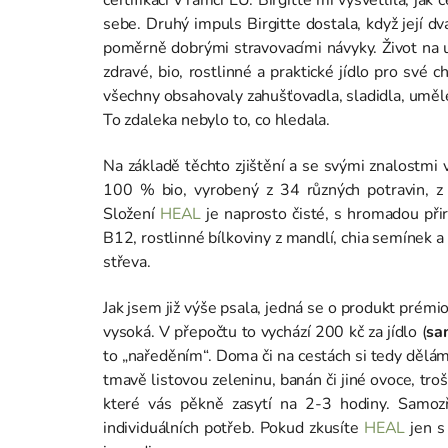
sebe. Druhý impuls Birgitte dostala, když její dva
poměrně dobrými stravovacími návyky. Život na un
zdravé, bio, rostlinné a praktické jídlo pro své c
všechny obsahovaly zahušťovadla, sladidla, umělé 
To zdaleka nebylo to, co hledala.
Na základě těchto zjištění a se svými znalostmi v
100 % bio, vyrobený z 34 různých potravin, z
Složení
HEAL
je naprosto čisté, s hromadou přir
B12, rostlinné bílkoviny z mandlí, chia semínek a 
střeva.
Jak jsem již výše psala, jedná se o produkt prémi
vysoká. V přepočtu to vychází 200 kč za jídlo (
sa
to „naředěním“. Doma či na cestách si tedy dělá
tmavě listovou zeleninu, banán či jiné ovoce, tro
které vás pěkně zasytí na 2-3 hodiny. Samozře
individuálních potřeb. Pokud zkusíte
HEAL
jen s