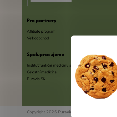
Pro partnery
Affiliate program
Velkoobchod
Spolupracujeme
Institut funkční medicíny a výživy
Celostní medicína
Puravia SK
Copyright 2026
Puravia.cz
. Všechna práva vyh