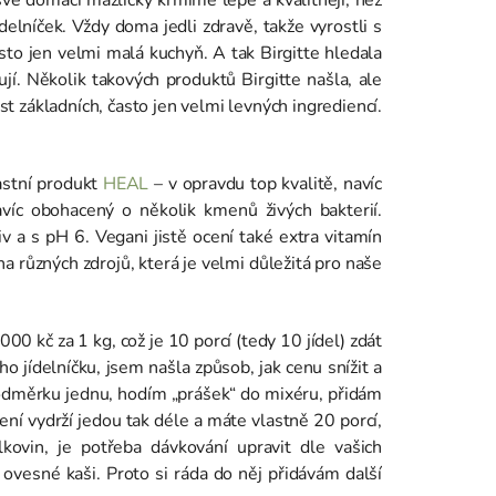
ídelníček. Vždy doma jedli zdravě, takže vyrostli s
sto jen velmi malá kuchyň. A tak Birgitte hledala
bují. Několik takových produktů Birgitte našla, ale
t základních, často jen velmi levných ingrediencí.
lastní produkt
HEAL
– v opravdu top kvalitě, navíc
víc obohacený o několik kmenů živých bakterií.
v a s pH 6. Vegani jistě ocení také extra vitamín
ha různých zdrojů, která je velmi důležitá pro naše
0 kč za 1 kg, což je 10 porcí (tedy 10 jídel) zdát
ého jídelníčku, jsem našla způsob, jak cenu snížit a
 odměrku jednu, hodím „prášek“ do mixéru, přidám
ení vydrží jedou tak déle a máte vlastně 20 porcí,
kovin, je potřeba dávkování upravit dle vašich
ovesné kaši. Proto si ráda do něj přidávám další