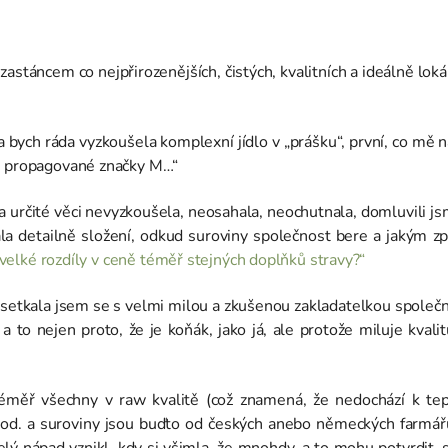
 zastáncem co nejpřirozenějších, čistých, kvalitních a ideálně loká
 bych ráda vyzkoušela komplexní jídlo v „prášku“, první, co mě n
mi propagované značky M…“
sama určité věci nevyzkoušela, neosahala, neochutnala, domluvili j
a detailně složení, odkud suroviny společnost bere a jakým zp
 velké rozdíly v ceně téměř stejných doplňků stravy?“
setkala jsem se s velmi milou a zkušenou zakladatelkou společn
a to nejen proto, že je koňák, jako já, ale protože miluje kva
téměř všechny v raw kvalitě (což znamená, že nedochází k tep
apod. a suroviny jsou buďto od českých anebo německých farmářů
k celý nápad vznikl, kdy si všimla, že mnohdy, a to mohu potvrdit