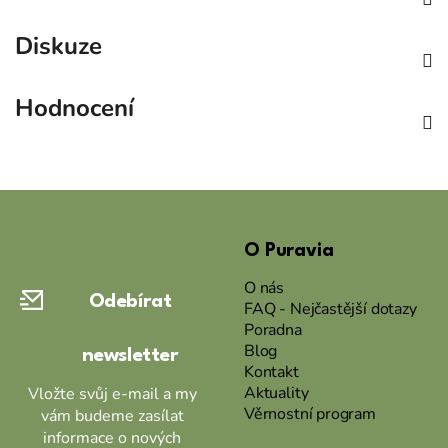
Diskuze
Hodnocení
Z
á
O Puravia
p
a
O nás
Odebírat
t
FAQ - Nejčastější dotazy
Poradna
í
Blog
newsletter
Kontakt
Aktuality
Vložte svůj e-mail a my
Věrnostní program
vám budeme zasílat
informace o nových