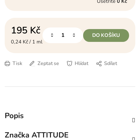
Ušetříte
0 Kč
195 Kč
DO KOŠÍKU
Měrná cena:
0,24 Kč / 1 ml
Tisk
Zeptat se
Hlídat
Sdílet
Popis
Značka
ATTITUDE