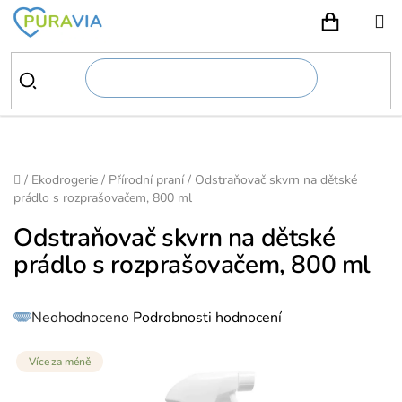
Přejít
na
NÁKUPN
obsah
Domů
/
Ekodrogerie
/
Přírodní praní
/
Odstraňovač skvrn na dětské
prádlo s rozprašovačem, 800 ml
Odstraňovač skvrn na dětské
prádlo s rozprašovačem, 800 ml
Průměrné
Neohodnoceno
Podrobnosti hodnocení
hodnocení
produktu
je
0,0
z
Více za méně
5
hvězdiček.