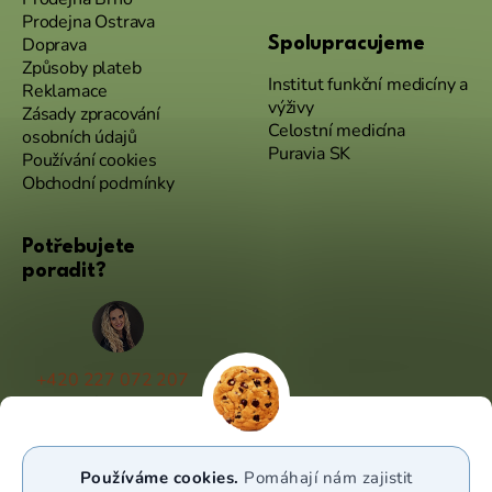
Prodejna Ostrava
Doprava
Spolupracujeme
Způsoby plateb
Institut funkční medicíny a
Reklamace
výživy
Zásady zpracování
Celostní medicína
osobních údajů
Puravia SK
Používání cookies
Obchodní podmínky
Potřebujete
poradit?
+420 227 072 207
(Po - Pá 9:00 - 17:00)
info@puravia.cz
Používáme cookies.
Pomáhají nám zajistit
WhatsApp