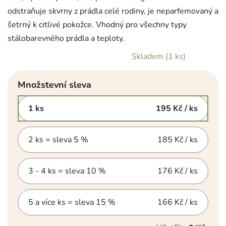
odstraňuje skvrny z prádla celé rodiny, je neparfemovaný a
šetrný k citlivé pokožce. Vhodný pro všechny typy
stálobarevného prádla a teploty.
Skladem
(1 ks)
Množstevní sleva
1 ks
195 Kč
/ ks
2 ks = sleva 5 %
185 Kč
/ ks
3 - 4 ks = sleva 10 %
176 Kč
/ ks
5 a více ks = sleva 15 %
166 Kč
/ ks