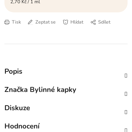
Měrná cena:
2,70 Kč / 1 ml
Tisk
Zeptat se
Hlídat
Sdílet
Popis
Značka
Bylinné kapky
Diskuze
Hodnocení