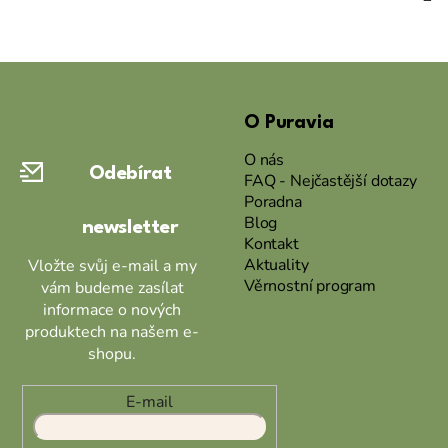
Z
á
O Puravia
p
a
O nás
Odebírat
t
FAQ - Nejčastější dotazy
Poradna
í
Blog
newsletter
Kontakt
Aktuality
Vložte svůj e-mail a my
Věrnostní program
vám budeme zasílat
informace o nových
produktech na našem e-
shopu.
E-mail