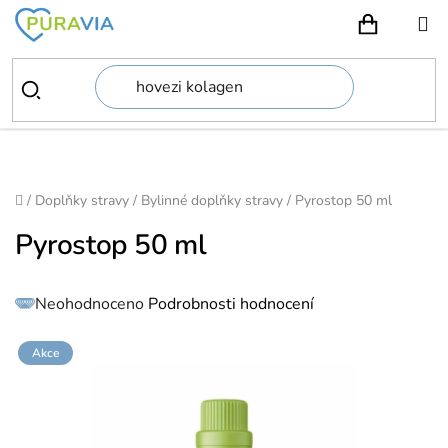
Přejít
na
NÁKUPN
obsah
Domů
/
Doplňky stravy
/
Bylinné doplňky stravy
/
Pyrostop 50 ml
Pyrostop 50 ml
Průměrné
Neohodnoceno
Podrobnosti hodnocení
hodnocení
produktu
je
0,0
z
Akce
5
hvězdiček.