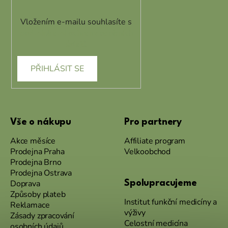
Vložením e-mailu souhlasíte s
podmínkami ochrany osobních
údajů
PŘIHLÁSIT SE
Vše o nákupu
Pro partnery
Akce měsíce
Affiliate program
Prodejna Praha
Velkoobchod
Prodejna Brno
Prodejna Ostrava
Doprava
Spolupracujeme
Způsoby plateb
Institut funkční medicíny a
Reklamace
výživy
Zásady zpracování
Celostní medicína
osobních údajů