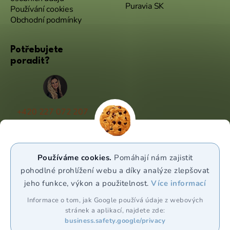
Puravia SK
Používání cookies
Obchodní podmínky
Potřebujete
poradit?
+420 227 072 207
(Po - Pá 9:00 - 17:00)
info@puravia.cz
Používáme cookies.
Pomáhají nám zajistit
WhatsApp
pohodlné prohlížení webu a díky analýze zlepšovat
jeho funkce, výkon a použitelnost.
Více informací
Sledujte nás
Informace o tom, jak Google používá údaje z webových
stránek a aplikací, najdete zde:
business.safety.google/privacy