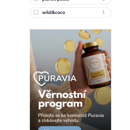
wild&coco
1