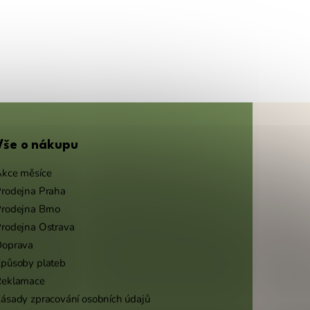
Vše o nákupu
kce měsíce
rodejna Praha
rodejna Brno
rodejna Ostrava
Doprava
působy plateb
Reklamace
ásady zpracování osobních údajů