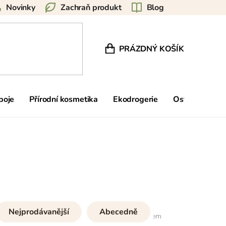
Novinky
Zachraň produkt
Blog
PRÁZDNÝ KOŠÍK
NÁKUPNÍ KOŠÍK
poje
Přírodní kosmetika
Ekodrogerie
Ostatní
Zn
Nejprodávanější
Abecedně
8
položek celkem