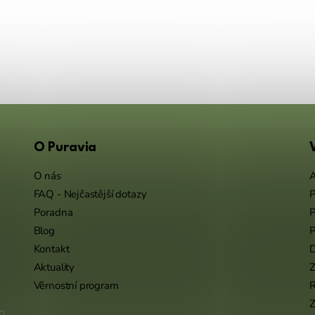
O Puravia
O nás
A
FAQ - Nejčastější dotazy
P
Poradna
P
Blog
P
Kontakt
Aktuality
Z
Věrnostní program
Z