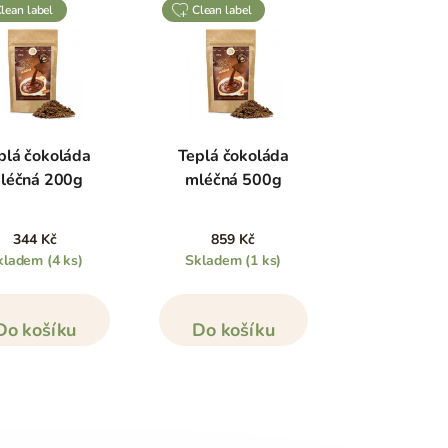
clean label
clean label
plá čokoláda
Teplá čokoláda
léčná 200g
mléčná 500g
344 Kč
859 Kč
kladem
(4 ks)
Skladem
(1 ks)
Do košíku
Do košíku