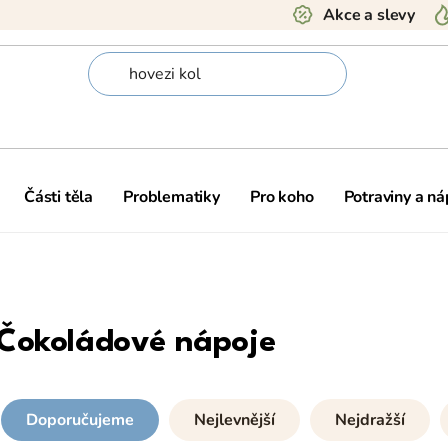
Akce a slevy
Části těla
Problematiky
Pro koho
Potraviny a ná
Čokoládové nápoje
Doporučujeme
Nejlevnější
Nejdražší