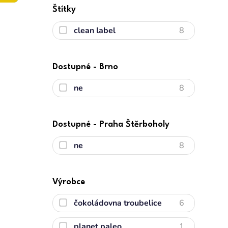
Štítky
clean label
8
Dostupné - Brno
ne
8
Dostupné - Praha Štěrboholy
ne
8
Výrobce
čokoládovna troubelice
6
planet paleo
1