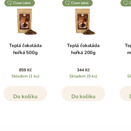
clean label
clean label
Teplá čokoláda
Teplá čokoláda
Te
hořká 500g
hořká 200g
m
859 Kč
344 Kč
Skladem
(1 ks)
Skladem
(5 ks)
S
Do košíku
Do košíku