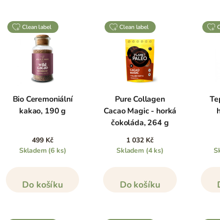
clean label
clean label
Bio Ceremoniální
Pure Collagen
Te
kakao, 190 g
Cacao Magic - horká
čokoláda, 264 g
499 Kč
1 032 Kč
Skladem
(6 ks)
Skladem
(4 ks)
S
Do košíku
Do košíku