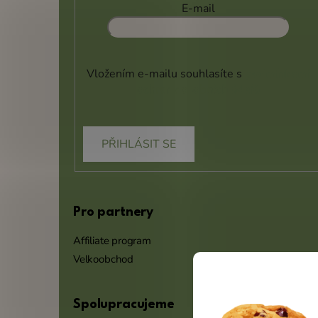
E-mail
Vložením e-mailu souhlasíte s
podmínkami
ochrany osobních údajů
PŘIHLÁSIT SE
Pro partnery
Affiliate program
Velkoobchod
Spolupracujeme