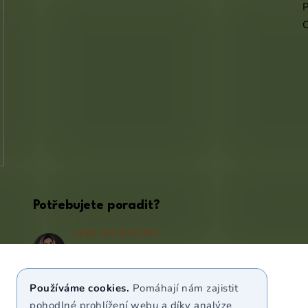
P
Potřebujete poradit?
+420 227 072 207
(Po - Pá 9:00 - 17:00)
info@puravia.cz
Používáme cookies.
Pomáhají nám zajistit
WhatsApp
pohodlné prohlížení webu a díky analýze