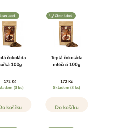
clean label
clean label
plá čokoláda
Teplá čokoláda
hořká 100g
mléčná 100g
172 Kč
172 Kč
kladem
(3 ks)
Skladem
(3 ks)
Do košíku
Do košíku