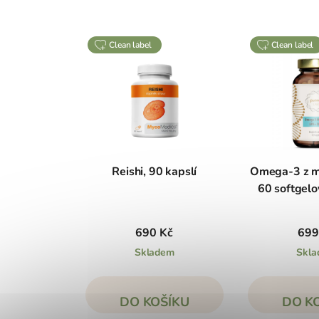
clean label
clean label
Reishi, 90 kapslí
Omega-3 z m
60 softgelo
690 Kč
699
Skladem
Skl
DO KOŠÍKU
DO K