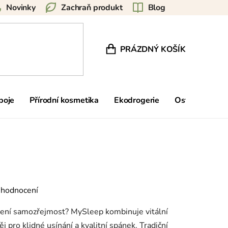
Novinky
Zachraň produkt
Blog
PRÁZDNÝ KOŠÍK
NÁKUPNÍ KOŠÍK
poje
Přírodní kosmetika
Ekodrogerie
Ostatní
Zn
 hodnocení
 není samozřejmost? MySleep kombinuje vitální
j pro klidné usínání a kvalitní spánek. Tradiční