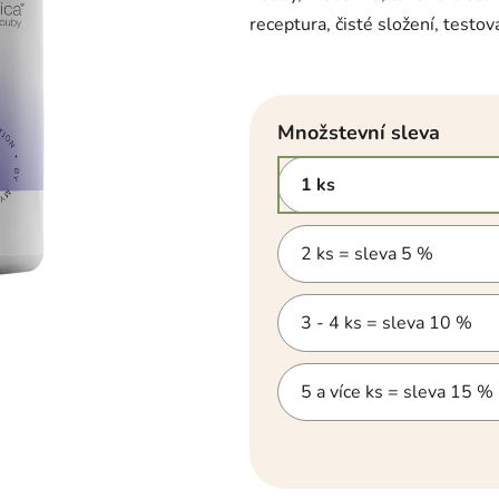
hvězdiček.
receptura, čisté složení, testov
Množstevní sleva
1 ks
2 ks = sleva 5 %
3 - 4 ks = sleva 10 %
5 a více ks = sleva 15 %