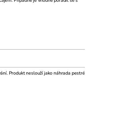
 čajem. Případně je vhodné poradit se s
vání. Produkt neslouží jako náhrada pestré