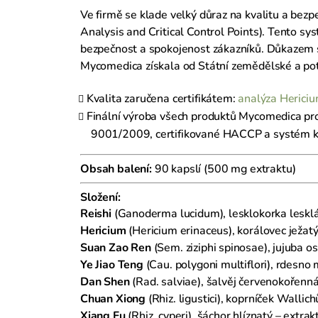
Ve firmě se klade velký důraz na kvalitu a bez
Analysis and Critical Control Points). Tento sys
bezpečnost a spokojenost zákazníků. Důkazem s
Mycomedica získala od Státní zemědělské a pot
Kvalita zaručena certifikátem:
analýza Hericiu
Finální výroba všech produktů Mycomedica prob
9001/2009, certifikované HACCP a systém kv
Obsah balení:
90 kapslí (500 mg extraktu)
Složení:
Reishi
(Ganoderma lucidum), lesklokorka leskl
Hericium
(Hericium erinaceus), korálovec ježat
Suan Zao Ren
(Sem. ziziphi spinosae), jujuba o
Ye Jiao Teng
(Cau. polygoni multiflori), rdesno
Dan Shen
(Rad. salviae), šalvěj červenokořenná
Chuan Xiong
(Rhiz. ligustici), koprníček Walli
Xiang Fu
(Rhiz. cyperi), šáchor hlíznatý – extra