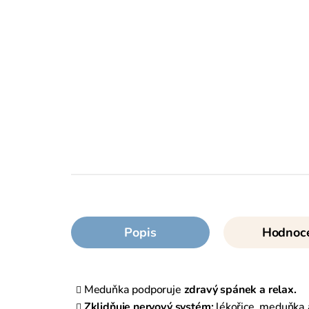
Popis
Hodnoc
Meduňka podporuje
zdravý spánek a relax.
Zklidňuje nervový systém:
lékořice, meduňka 