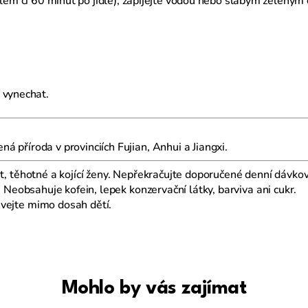
dlem či 60 minut po jídle), zapíjejte vodou nebo slabým zeleným
 vynechat.
á příroda v provinciích Fujian, Anhui a Jiangxi.
et, těhotné a kojící ženy. Nepřekračujte doporučené denní dávko
. Neobsahuje kofein, lepek konzervační látky, barviva ani cukr.
vejte mimo dosah dětí.
Mohlo by vás zajímat