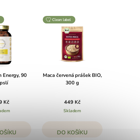
clean label
 Energy, 90
Maca červená prášek BIO,
pslí
300 g
9 Kč
449 Kč
adem
Skladem
OŠÍKU
DO KOŠÍKU