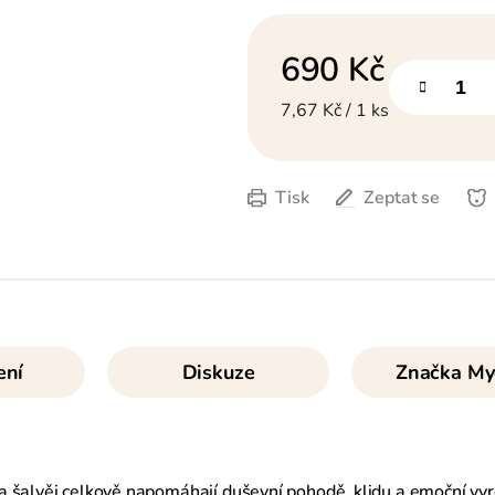
690 Kč
Měrná cena:
7,67 Kč / 1 ks
Tisk
Zeptat se
ení
Diskuze
Značka
My
a šalvěj celkově napomáhají duševní pohodě, klidu a emoční vyr