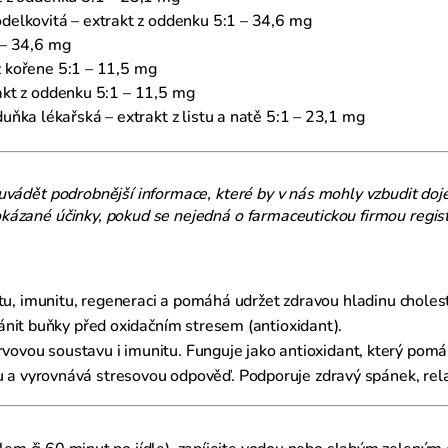
elkovitá – extrakt z oddenku 5:1 – 34,6 mg
y – 34,6 mg
 z kořene 5:1 – 11,5 mg
trakt z oddenku 5:1 – 11,5 mg
uňka lékařská – extrakt z listu a natě 5:1 – 23,1 mg
uvádět podrobnější informace, které by v nás mohly vzbudit doj
ázané účinky, pokud se nejedná o farmaceutickou firmou regist
tu, imunitu, regeneraci a pomáhá udržet zdravou hladinu choles
nit buňky před oxidačním stresem (antioxidant).
ervovou soustavu i imunitu. Funguje jako antioxidant, který pom
a vyrovnává stresovou odpověď. Podporuje zdravý spánek, relax