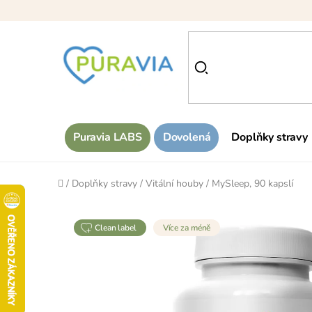
Přejít
na
obsah
Puravia LABS
Dovolená
Doplňky stravy
Domů
/
Doplňky stravy
/
Vitální houby
/
MySleep, 90 kapslí
clean label
Více za méně