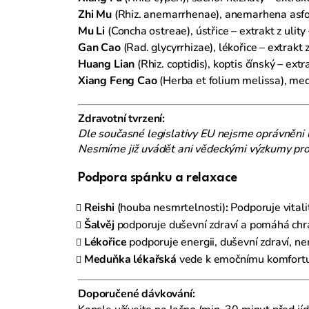
Zhi Mu
(Rhiz. anemarrhenae), anemarhena asfod
Mu Li
(Concha ostreae), ústřice – extrakt z ulit
Gan Cao
(Rad. glycyrrhizae), lékořice – extrakt
Huang Lian
(Rhiz. coptidis), koptis čínský – ex
Xiang Feng Cao
(Herba et folium melissa), med
Zdravotní tvrzení:
Dle současné legislativy EU nejsme oprávněni 
Nesmíme již uvádět ani vědeckými výzkumy prok
Podpora spánku a relaxace
Reishi
(houba nesmrtelnosti)
:
Podporuje vitali
Šalvěj
podporuje duševní zdraví a pomáhá chrá
L
ékořice
podporuje energii, duševní zdraví, n
Meduňka lékařská
vede k emočnímu komfortu 
Doporučené dávkování: