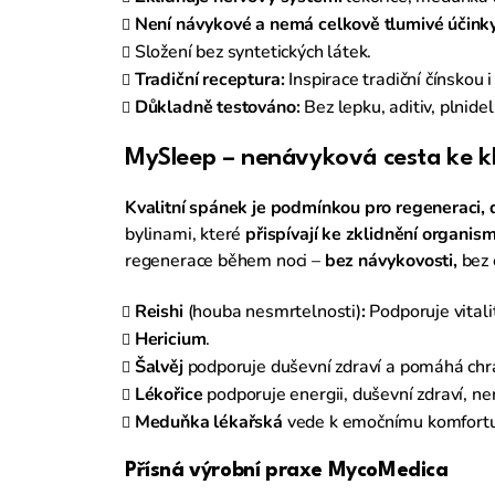
Není návykové a nemá celkově tlumivé účinky
Složení bez syntetických látek.
Tradiční receptura:
Inspirace tradiční čínskou i
Důkladně testováno:
Bez lepku, aditiv, plnide
MySleep – nenávyková cesta ke k
Kvalitní spánek je podmínkou pro regeneraci, 
bylinami, které
přispívají ke zklidnění organi
regenerace během noci –
bez návykovosti,
bez 
Reishi
(houba nesmrtelnosti)
:
Podporuje vitali
Hericium
.
Šalvěj
podporuje duševní zdraví a pomáhá chr
L
ékořice
podporuje energii, duševní zdraví, n
Meduňka lékařská
vede k emočnímu komfortu 
Přísná výrobní praxe MycoMedica