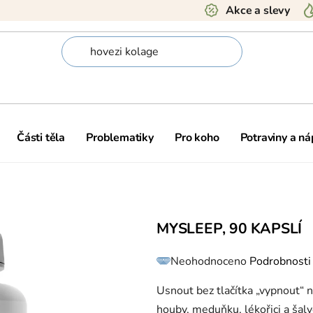
Akce a slevy
Části těla
Problematiky
Pro koho
Potraviny a ná
MYSLEEP, 90 KAPSLÍ
Průměrné
Neohodnoceno
Podrobnosti
hodnocení
produktu
je
0,0
Usnout bez tlačítka „vypnout“
z
5
houby, meduňku, lékořici a šalvě