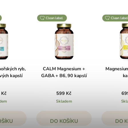
clean label
clean label
ořských ryb,
CALM Magnesium +
Magnesium
vých kapslí
GABA + B6, 90 kapslí
ka
 Kč
599 Kč
69
adem
Skladem
Skl
OŠÍKU
DO KOŠÍKU
DO K