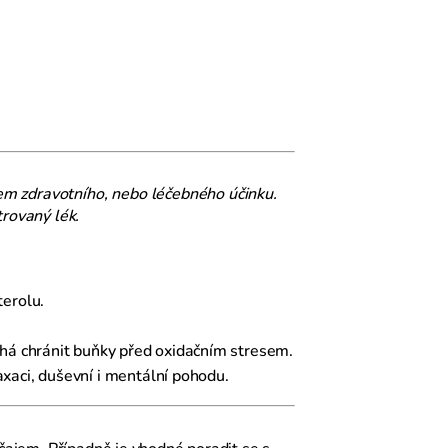
em zdravotního, nebo léčebného účinku.
rovaný lék.
terolu.
áhá chránit buňky před oxidačním stresem.
aci, duševní i mentální pohodu.