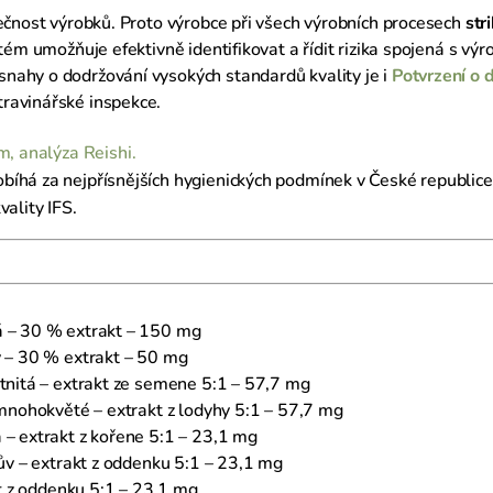
pečnost výrobků. Proto výrobce při všech výrobních procesech
str
tém umožňuje efektivně identifikovat a řídit rizika spojená s výr
nahy o dodržování vysokých standardů kvality je i
Potvrzení o 
ravinářské inspekce.
m,
analýza Reishi.
íhá za nejpřísnějších hygienických podmínek v České republice
ality IFS.
á – 30 % extrakt – 150 mg
ý – 30 % extrakt – 50 mg
stnitá – extrakt ze semene 5:1 – 57,7 mg
 mnohokvěté – extrakt z lodyhy 5:1 – 57,7 mg
 – extrakt z kořene 5:1 – 23,1 mg
chův – extrakt z oddenku 5:1 – 23,1 mg
kt z oddenku 5:1 – 23,1 mg