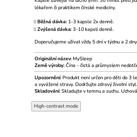
Kapsle užívejte na lačno (min. 30 minut před jí
lékařem či praktikem čínské medicíny.
Běžná dávka:
1-3 kapsle 2x denně.
Zvýšená dávka:
3-10 kapslí denně.
Doporučujeme užívat vždy 5 dní v týdnu a 2 dny
Originální název:
MySleep
Země výroby:
Čína - čistá a průmyslem nedotčen
Upozornění:
Produkt není určen pro děti do 3 l
a vyvážené stravy. Dodržujte zdravý životní styl
Skladování:
Skladujte v temnu a suchu. Uchová
High-contrast mode