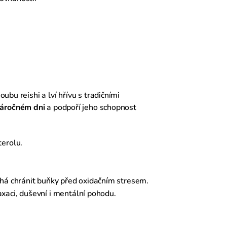
ubu reishi a lví hřívu s tradičními
náročném dni
a podpoří jeho schopnost
terolu.
áhá chránit buňky před oxidačním stresem.
aci, duševní i mentální pohodu.