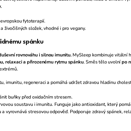
.
 evropskou fytoterapií.
l a živočišných složek, vhodné i pro vegany.
lidnému spánku
duševní rovnováhu i silnou imunitu.
MySleep kombinuje vitální ho
smu, relaxaci a přirozenému rytmu spánku
. Směs tělo uvolní
po 
extrémů.
tu, imunitu, regeneraci a pomáhá udržet zdravou hladinu choles
ánit buňky před oxidačním stresem.
ervovou soustavu i imunitu. Funguje jako antioxidant, který pom
a vyrovnává stresovou odpověď. Podporuje zdravý spánek, relax